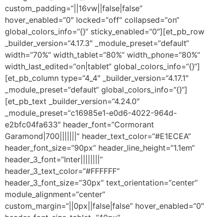
custom_padding=“||16vw||false|false“
hover_enabled=“0″ locked=“off“ collapsed=“on“
global_colors_info=“{}“ sticky_enabled=“0″][et_pb_row
_builder_version=“4.17.3″ _module_preset=“default“
width=“70%“ width_tablet=“80%“ width_phone=“80%“
width_last_edited=“on|tablet“ global_colors_info=“{}“]
[et_pb_column type=“4_4″ _builder_version=“4.17.1″
_module_preset=“default“ global_colors_info=“{}“]
[et_pb_text _builder_version=“4.24.0″
_module_preset=“c16985e1-e0d6-4022-964d-
e2bfc04fa633″ header_font=“Cormorant
Garamond|700|||||||“ header_text_color=“#E1ECEA“
header_font_size=“90px“ header_line_height=“1.1em“
header_3_font=“Inter||||||||“
header_3_text_color=“#FFFFFF“
header_3_font_size=“30px“ text_orientation=“center“
module_alignment=“center“
custom_margin=“||0px||false|false“ hover_enabled=“0″