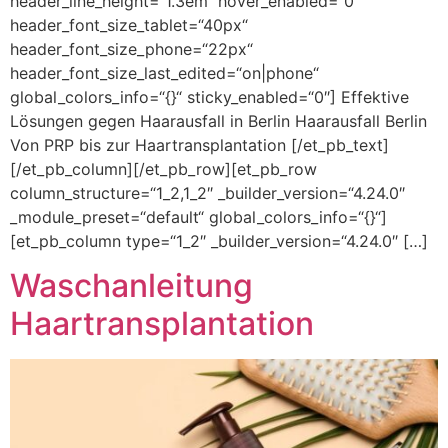
header_line_height=“1.3em“ hover_enabled=“0″
header_font_size_tablet=“40px“
header_font_size_phone=“22px“
header_font_size_last_edited=“on|phone“
global_colors_info=“{}“ sticky_enabled=“0″] Effektive
Lösungen gegen Haarausfall in Berlin Haarausfall Berlin
Von PRP bis zur Haartransplantation [/et_pb_text]
[/et_pb_column][/et_pb_row][et_pb_row
column_structure=“1_2,1_2″ _builder_version=“4.24.0″
_module_preset=“default“ global_colors_info=“{}“]
[et_pb_column type=“1_2″ _builder_version=“4.24.0″ […]
Waschanleitung
Haartransplantation