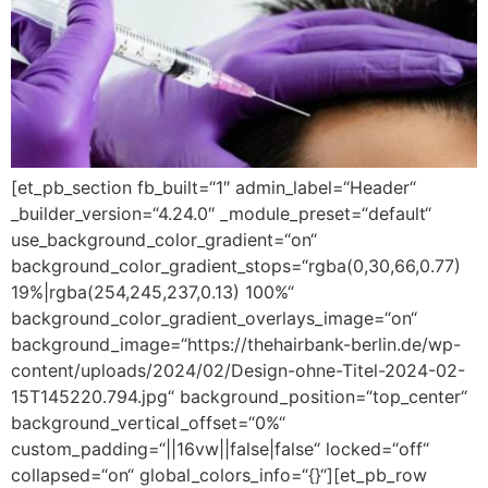
[et_pb_section fb_built=“1″ admin_label=“Header“
_builder_version=“4.24.0″ _module_preset=“default“
use_background_color_gradient=“on“
background_color_gradient_stops=“rgba(0,30,66,0.77)
19%|rgba(254,245,237,0.13) 100%“
background_color_gradient_overlays_image=“on“
background_image=“https://thehairbank-berlin.de/wp-
content/uploads/2024/02/Design-ohne-Titel-2024-02-
15T145220.794.jpg“ background_position=“top_center“
background_vertical_offset=“0%“
custom_padding=“||16vw||false|false“ locked=“off“
collapsed=“on“ global_colors_info=“{}“][et_pb_row