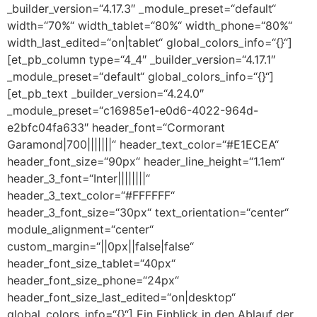
_builder_version=“4.17.3″ _module_preset=“default“
width=“70%“ width_tablet=“80%“ width_phone=“80%“
width_last_edited=“on|tablet“ global_colors_info=“{}“]
[et_pb_column type=“4_4″ _builder_version=“4.17.1″
_module_preset=“default“ global_colors_info=“{}“]
[et_pb_text _builder_version=“4.24.0″
_module_preset=“c16985e1-e0d6-4022-964d-
e2bfc04fa633″ header_font=“Cormorant
Garamond|700|||||||“ header_text_color=“#E1ECEA“
header_font_size=“90px“ header_line_height=“1.1em“
header_3_font=“Inter||||||||“
header_3_text_color=“#FFFFFF“
header_3_font_size=“30px“ text_orientation=“center“
module_alignment=“center“
custom_margin=“||0px||false|false“
header_font_size_tablet=“40px“
header_font_size_phone=“24px“
header_font_size_last_edited=“on|desktop“
global_colors_info=“{}“] Ein Einblick in den Ablauf der