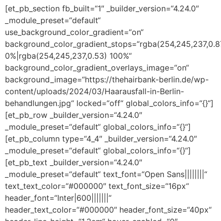
[et_pb_section fb_built=“1″ _builder_version=“4.24.0″
_module_preset=“default“
use_background_color_gradient=“on“
background_color_gradient_stops=“rgba(254,245,237,0.8
0%|rgba(254,245,237,0.53) 100%“
background_color_gradient_overlays_image=“on“
background_image=“https://thehairbank-berlin.de/wp-
content/uploads/2024/03/Haarausfall-in-Berlin-
behandlungen.jpg“ locked=“off“ global_colors_info=“{}“]
[et_pb_row _builder_version=“4.24.0″
_module_preset=“default“ global_colors_info=“{}“]
[et_pb_column type=“4_4″ _builder_version=“4.24.0″
_module_preset=“default“ global_colors_info=“{}“]
[et_pb_text _builder_version=“4.24.0″
_module_preset=“default“ text_font=“Open Sans||||||||“
text_text_color=“#000000″ text_font_size=“16px“
header_font=“Inter|600|||||||“
header_text_color=“#000000″ header_font_size=“40px“