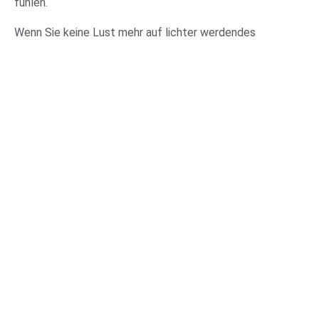
fühlen.
Wenn Sie keine Lust mehr auf lichter werdendes
Haar haben, kontaktieren Sie uns
Beratungstermin vereinbaren